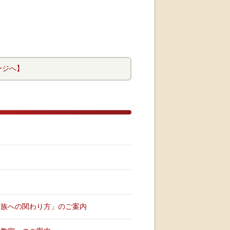
ージへ】
）
）
）
家族への関わり方」のご案内